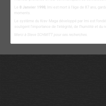
Le
8 Janvier 1998
, Imi est mort à l’âge de 87 ans, gar
moments.
Le système du Krav-Maga développé par Imi est fondé 
souligent l’importance de l’intégrité, de l’humilité et du r
Merci à Steve SCHMITT pour ses recherches.