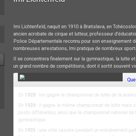
Imi Lichtenfeld, naquit en 1910 à Bratislava, en Tchécosl
ancien acrobate de cirque et lutteur, professeur d’éducatio
Police Départementale reconnu pour son enseignement de
nombreuses arrestations, Imi pratiqua de nombreux sport
Il se concentrera finalement sur la gymnastique, la lutte e
un grand nombre de compétitions, dont il sortit souvent vic
Que
En
1928
: Imi gagne le championnat de lutte de la jeun
En
1929
: il gagne le même championnat de lutte mais c
poids différentes, ainsi que le championnat national de
gymnastique.
En
1935 :
une côte cassée pendant un entraînement just