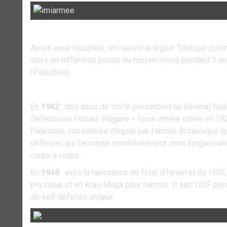
Après avoir récupéré, Imi rejoint la légion Tchèque comm
alors en différents points du moyen orient pendant 1 an
(Palestine).
En
1942
: des amis de Imi le présentent au Général Sad
Defensives Forces. Hagana = force armée créée en 192
Palestine, considérée illégale par l’armée Britannique qui
défense) qui l’accepte immédiatement dans l’organisati
corps à corps.
En
1948
: avec la naissance de l’état d’Israël et de l’IDF
physique et en Krav-Maga pour l’armée. Il sert l’IDF pe
de self défense unique.