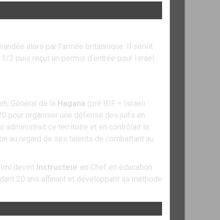
andée alors par l’armée britannique. Il servit
 1/2 puis reçut un permis d’entrée pour Israël
eh, Général de la
Hagana
(pré IDF = Israeli
0 pour organiser une défense des juifs en
 administrait ce territoire et en contrôlait la
on au regard de ses talents de combattant au
, Imi devint
Instructeur
en Chef en éducation
ndant 20 ans affinant et développant sa méthode