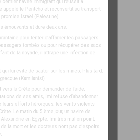
 dernier navire immigrant qui réussit à
re appelé le Pentcho et reconvertit au transport
 promise Israël (Palestine).
es émouvants et dure deux ans.
arantaine pour tenter d’affamer les passagers.
es passagers tombés ou pour récupérer des sacs
fant de la noyade, il attrape une infection de
 qui lui évite de sauter sur les mines. Plus tard,
 grecque (Kamilanisi).
 vers la Crète pour demander de l’aide.
estations de ses amis, Imi refuse d’abandonner
 leurs efforts héroïques, les vents violents
a Crète. Le matin du 5 ème jour, un navire de
Alexandrie en Egypte. Imi très mal en point,
e de la mort et les docteurs n’ont pas d’espoirs
.