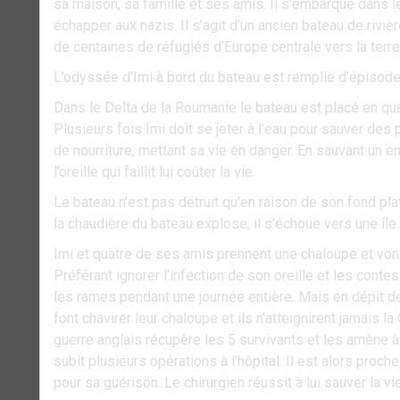
sa maison, sa famille et ses amis. Il s’embarque dans le
échapper aux nazis. Il s’agit d’un ancien bateau de riviè
de centaines de réfugiés d’Europe centrale vers la terre
L’odyssée d’Imi à bord du bateau est remplie d’épisod
Dans le Delta de la Roumanie le bateau est placé en qu
Plusieurs fois Imi doit se jeter à l’eau pour sauver d
de nourriture, mettant sa vie en danger. En sauvant un en
l’oreille qui faillit lui coûter la vie.
Le bateau n’est pas détruit qu’en raison de son fond plat
la chaudière du bateau explose, il s’échoue vers une île
Imi et quatre de ses amis prennent une chaloupe et vont
Préférant ignorer l’infection de son oreille et les cont
les rames pendant une journée entière. Mais en dépit de
font chavirer leur chaloupe et ils n’atteignirent jamais l
guerre anglais récupère les 5 survivants et les amène à 
subit plusieurs opérations à l’hôpital. Il est alors proch
pour sa guérison. Le chirurgien réussit à lui sauver la vie