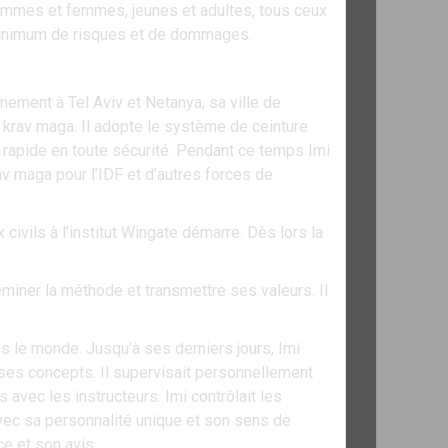
ommes et femmes, jeunes et adultes, tous ceux
 minimum de risques et de dommages.
nement à Tel Aviv et Netanya, sa ville de
e krav maga. Il adopte le système de ceinture
 rapide en toute sécurité. Pendant ce temps Imi
av maga pour l’IDF et d’autres forces de
 civils à l’institut Wingate démarre. Dès lors la
miner la méthode et transmettre ses valeurs. Il
le monde. Jusqu’à ses derniers jours, Imi
ses concepts. Il supervisait personnellement
avec les instructeurs. Imi contrôlait les
avec sa personnalité unique et son sens de
e et son avis.