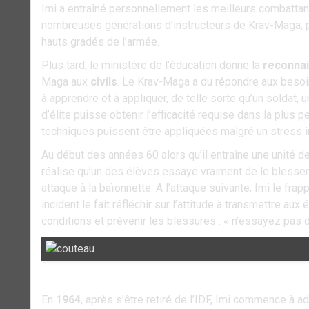
Imi a entraîné personnellement les meilleurs combattant
nombreuses générations d’instructeurs de Krav-Maga; p
hauts gradés de l’armée.
Plus tard, le ministère de l’éducation donne la
reconnai
Maga aux
civils
. Le Krav-Maga a du répondre aux besoins
à apprendre et à appliquer, de telle sorte qu’un soldat,
d’élite puisse obtenir l’efficacité requise dans la plus 
techniques puissent être appliquées malgré un stress i
Au début des années 60 alors qu’il entraîne une unité d
réalise qu’un des élèves essaye vraiment de le blesser
attaque à la baïonnette. A l’attaque suivante, Imi le fr
incident le fait réfléchir sur l’attitude à transmettre au
conditions et prévenir les blessures : « n’essayez pas 
En
1964
, après s’être retiré de l’IDF, Imi commence à 