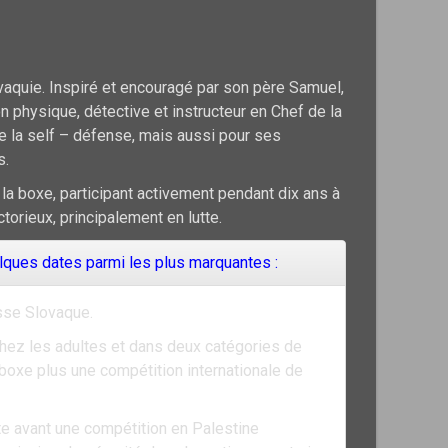
ovaquie. Inspiré et encouragé par son père Samuel,
n physique, détective et instructeur en Chef de la
 la self – défense, mais aussi pour ses
s.
t la boxe, participant activement pendant dix ans à
torieux, principalement en lutte.
lques dates parmi les plus marquantes :
esse Slovaque.
hez les adultes et dans deux catégories de
 boxe plus une compétition internationale de
e avant une compétition en Palestine