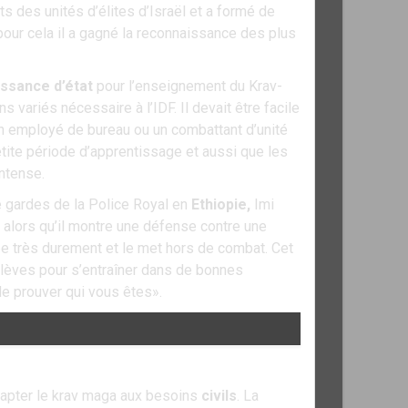
s des unités d’élites d’Israël et a formé de
our cela il a gagné la reconnaissance des plus
ssance d’état
pour l’enseignement du Krav-
 variés nécessaire à l’IDF. Il devait être facile
 un employé de bureau ou un combattant d’unité
petite période d’apprentissage et aussi que les
ntense.
e gardes de la Police Royal en
Ethiopie,
Imi
 alors qu’il montre une défense contre une
appe très durement et le met hors de combat. Cet
x élèves pour s’entraîner dans de bonnes
de prouver qui vous êtes».
adapter le krav maga aux besoins
civils
. La