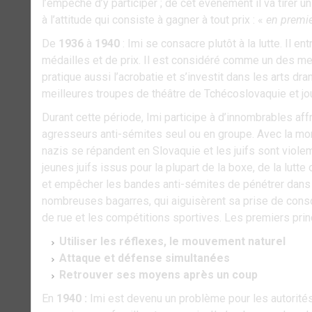
l’empêche d’y participer ; de cet évènement il va tirer un
à l’attitude qui consiste à gagner à tout prix : «
en premie
De
1936
à
1940
: Imi se consacre plutôt à la lutte. Il e
médailles et de prix. Il est considéré comme un des mei
pratique aussi l’acrobatie et s’investit dans les arts d
meilleures troupes de théâtre de Tchécoslovaquie et jo
Durant cette période, Imi participe à d’innombrables a
agresseurs anti-sémites seul ou en groupe. Avec la mon
nazis se répandent en Slovaquie et les juifs sont viol
jeunes juifs issus pour la plupart de la boxe, de la lutt
et empêcher les bandes anti-sémites de pénétrer dans le q
nombreuses bagarres, qui aiguisèrent sa prise de cons
de rue et les compétitions sportives. Les premiers pri
Utiliser les réflexes, le mouvement naturel
Attaque et défense simultanées
Retrouver ses moyens après un coup
En
1940 :
Imi est devenu un problème pour les autorités 