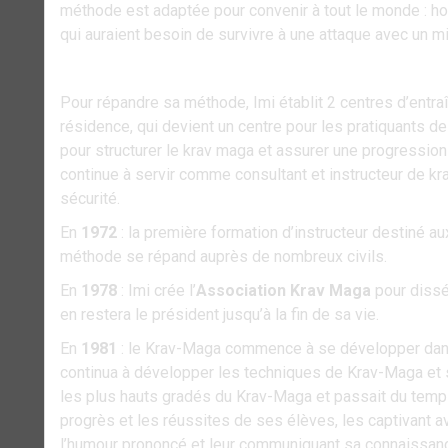
méthode est adaptée pour convenir à tout le monde : h
qui auraient besoin de survivre à une attaque avec un
Pour répandre sa méthode, Imi établit 2 centres d’entraî
résidence, qui devient un centre pour les pratiquants d
pour structurer le krav maga et assurer une progression
continue à servir comme consultant et instructeur de kr
sécurité.
En
1972
: la première formation d’instructeur destiné aux
méthode se répand auprès de nombreux civils.
En
1978
: Imi crée l’
Association Krav Maga
pour dissé
en restera le président jusqu’à la fin de sa vie.
En
1981
: le Krav-Maga commence à se développer dans 
continua à développer les techniques de Krav-Maga et 
les plus hauts gradés du Krav-Maga et passait du temps 
progrès et les réussites de ses élèves, les captivant 
l’humour prononcé et leur communiquant sa connaissanc