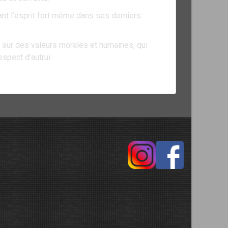
dant l’esprit fort même dans ses derniers
sur des valeurs morales et humaines, qui
espect d’autrui.