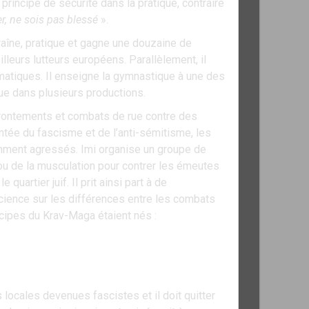
 principe de sécurité dans la pratique, contraire
r, ne sois pas blessé
».
ntraîne, pratique et gagne une douzaine de
lleurs lutteurs européens. Parallèlement, il
ramatiques. Il enseigne la gymnastique à une des
ue dans plusieurs productions.
ffrontements et combats de rue contre des
tée du fascisme et de l’anti-sémitisme, les
emment agressés. Imi organise un groupe de
e ou de la musculation pour contrer les émeutes
uartier juif. Il prit ainsi part à de
cience sur les différences entre les combats
ncipes du Krav-Maga étaient nés :
locales devenues fascistes et il doit quitter